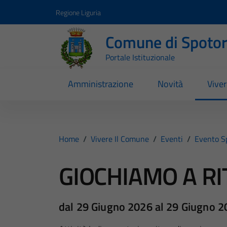
Vai ai contenuti
Vai al footer
Regione Liguria
Comune di Spoto
Portale Istituzionale
Amministrazione
Novità
Vive
Home
/
Vivere Il Comune
/
Eventi
/
Evento S
GIOCHIAMO A RI
dal 29 Giugno 2026 al 29 Giugno 