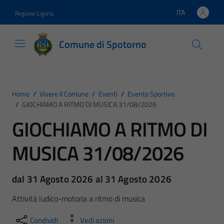
Vai ai contenuti
Vai al footer
ITA
Regione Liguria
Lingua attiva:
Comune di Spotorno
Home
/
Vivere Il Comune
/
Eventi
/
Evento Sportivo
/
GIOCHIAMO A RITMO DI MUSICA 31/08/2026
GIOCHIAMO A RITMO DI
MUSICA 31/08/2026
dal 31 Agosto 2026 al 31 Agosto 2026
Attività ludico-motoria a ritmo di musica
Condividi
Vedi azioni