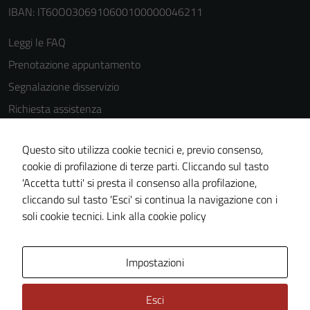
IBAN: IT60O0306910600100000046211
Leggi le FAQ
Prenotazione appuntamento
Segnalazione disservizio
Richiesta assistenza
Amministrazione trasparente
Questo sito utilizza cookie tecnici e, previo consenso,
Informativa privacy
cookie di profilazione di terze parti. Cliccando sul tasto
Cookie Policy
'Accetta tutti' si presta il consenso alla profilazione,
Note legali
cliccando sul tasto 'Esci' si continua la navigazione con i
soli cookie tecnici.
Link alla cookie policy
Dichiarazione di accessibilità
Obiettivi di accessibilità
Impostazioni
Piano di miglioramento del sito
Statistiche sito web
Esci