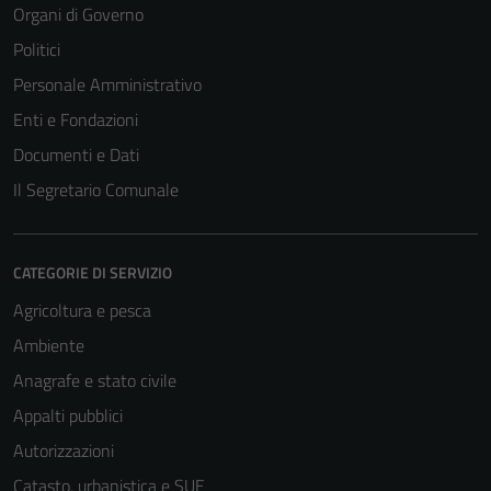
Organi di Governo
Politici
Tecnici
Personale Amministrativo
Questi cookie
Enti e Fondazioni
sono necessari
per il
Documenti e Dati
funzionamento
Il Segretario Comunale
del sito e non
possono
essere
CATEGORIE DI SERVIZIO
disabilitati.
Questi cookie
Agricoltura e pesca
non raccolgono
Ambiente
informazioni
Anagrafe e stato civile
personali.
Appalti pubblici
Autorizzazioni
Catasto, urbanistica e SUE