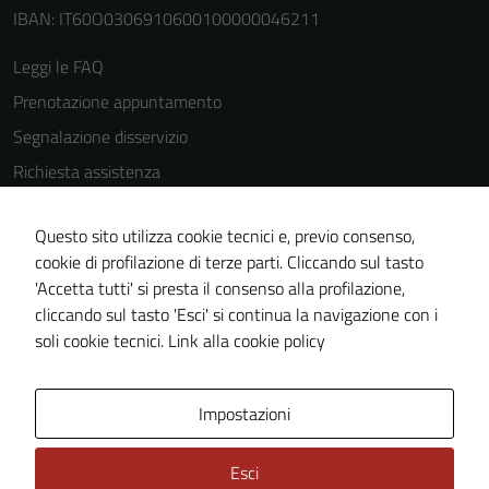
IBAN: IT60O0306910600100000046211
Leggi le FAQ
Prenotazione appuntamento
Segnalazione disservizio
Richiesta assistenza
Amministrazione trasparente
Questo sito utilizza cookie tecnici e, previo consenso,
Informativa privacy
cookie di profilazione di terze parti. Cliccando sul tasto
Cookie Policy
'Accetta tutti' si presta il consenso alla profilazione,
Note legali
cliccando sul tasto 'Esci' si continua la navigazione con i
soli cookie tecnici.
Link alla cookie policy
Dichiarazione di accessibilità
Obiettivi di accessibilità
Impostazioni
Piano di miglioramento del sito
Statistiche sito web
Esci