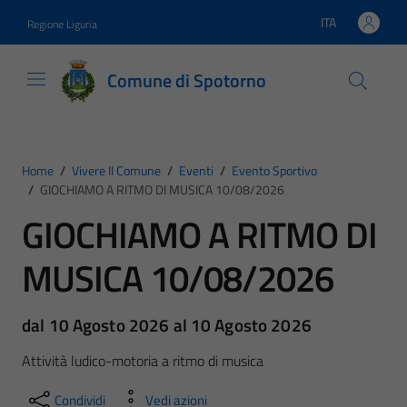
Vai ai contenuti
Vai al footer
ITA
Regione Liguria
Lingua attiva:
Comune di Spotorno
Home
/
Vivere Il Comune
/
Eventi
/
Evento Sportivo
/
GIOCHIAMO A RITMO DI MUSICA 10/08/2026
GIOCHIAMO A RITMO DI
MUSICA 10/08/2026
dal 10 Agosto 2026 al 10 Agosto 2026
Attività ludico-motoria a ritmo di musica
Condividi
Vedi azioni