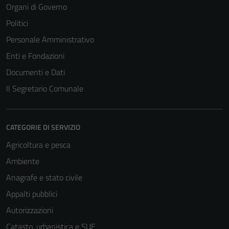
Organi di Governo
Politici
Tecnici
Personale Amministrativo
Questi cookie
Enti e Fondazioni
sono necessari
per il
Documenti e Dati
funzionamento
Il Segretario Comunale
del sito e non
possono
essere
CATEGORIE DI SERVIZIO
disabilitati.
Questi cookie
Agricoltura e pesca
non raccolgono
Ambiente
informazioni
Anagrafe e stato civile
personali.
Appalti pubblici
Autorizzazioni
Catasto, urbanistica e SUE