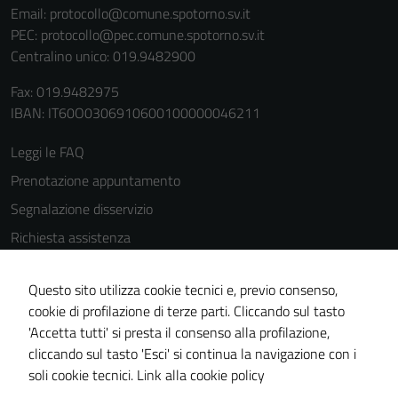
Email:
protocollo@comune.spotorno.sv.it
PEC:
protocollo@pec.comune.spotorno.sv.it
Centralino unico: 019.9482900
Fax: 019.9482975
IBAN: IT60O0306910600100000046211
Leggi le FAQ
Prenotazione appuntamento
Segnalazione disservizio
Richiesta assistenza
Amministrazione trasparente
Questo sito utilizza cookie tecnici e, previo consenso,
Informativa privacy
cookie di profilazione di terze parti. Cliccando sul tasto
Cookie Policy
'Accetta tutti' si presta il consenso alla profilazione,
Note legali
cliccando sul tasto 'Esci' si continua la navigazione con i
soli cookie tecnici.
Link alla cookie policy
Dichiarazione di accessibilità