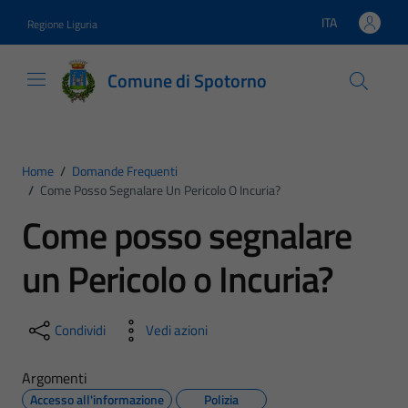
Vai ai contenuti
Vai al footer
ITA
Regione Liguria
Lingua attiva:
Comune di Spotorno
Home
/
Domande Frequenti
/
Come Posso Segnalare Un Pericolo O Incuria?
Come posso segnalare
un Pericolo o Incuria?
Condividi
Vedi azioni
Argomenti
Accesso all'informazione
Polizia