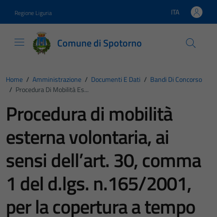
Vai ai contenuti
Vai al footer
ITA
Regione Liguria
Lingua attiva:
Comune di Spotorno
Home
/
Amministrazione
/
Documenti E Dati
/
Bandi Di Concorso
/
Procedura Di Mobilità Es...
Procedura di mobilità
esterna volontaria, ai
sensi dell’art. 30, comma
1 del d.lgs. n.165/2001,
per la copertura a tempo