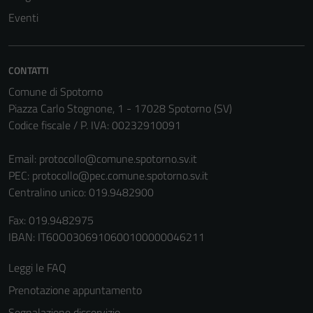
non raccolgono
Eventi
informazioni
personali.
CONTATTI
Comune di Spotorno
Piazza Carlo Stognone, 1 - 17028 Spotorno (SV)
Codice fiscale / P. IVA: 00232910091
Email:
protocollo@comune.spotorno.sv.it
PEC:
protocollo@pec.comune.spotorno.sv.it
Centralino unico: 019.9482900
Fax: 019.9482975
IBAN: IT60O0306910600100000046211
Leggi le FAQ
Prenotazione appuntamento
Segnalazione disservizio