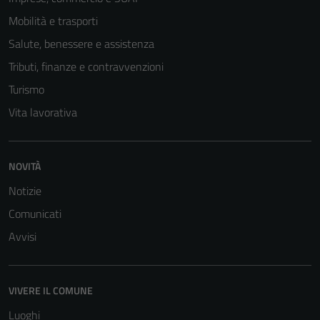
Mobilità e trasporti
Salute, benessere e assistenza
Tributi, finanze e contravvenzioni
Turismo
Vita lavorativa
Tecnici
NOVITÀ
Questi cookie
Notizie
sono necessari
Comunicati
per il
funzionamento
Avvisi
del sito e non
possono
essere
VIVERE IL COMUNE
disabilitati.
Luoghi
Questi cookie