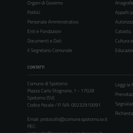
Organi di Governo
Anagrafe 
Politici
Appalti p
Personale Amministrativo
Autorizza
Enti e Fondazioni
Catasto,
Documenti e Dati
Cultura 
Il Segretario Comunale
Educazio
CONTATTI
Comune di Spotorno
Leggi le
Piazza Carlo Stognone, 1 - 17028
Prenota
Spotorno (SV)
Segnalazi
Codice fiscale / P. IVA: 00232910091
Richiest
Email:
protocollo@comune.spotorno.sv.it
PEC: