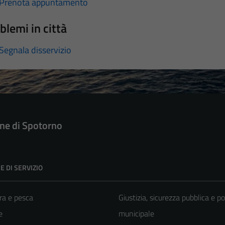
Prenota appuntamento
blemi in città
Segnala disservizio
e di Spotorno
E DI SERVIZIO
ra e pesca
Giustizia, sicurezza pubblica e po
e
municipale