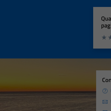
Qua
pag
Valut
Va
Con