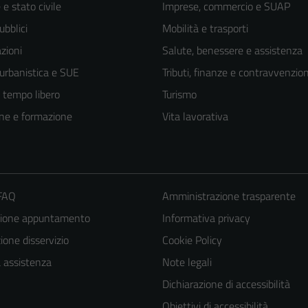
e stato civile
Imprese, commercio e SUAP
ubblici
Mobilità e trasporti
zioni
Salute, benessere e assistenza
 urbanistica e SUE
Tributi, finanze e contravvenzion
e tempo libero
Turismo
ne e formazione
Vita lavorativa
 FAQ
Amministrazione trasparente
Tecnici
zione appuntamento
Informativa privacy
Questi cookie
one disservizio
Cookie Policy
sono necessari
a assistenza
Note legali
per il
Dichiarazione di accessibilità
funzionamento
del sito e non
Obiettivi di accessibilità