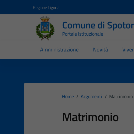
Vai ai contenuti
Vai al footer
Regione Liguria
Comune di Spoto
Portale Istituzionale
Amministrazione
Novità
Vive
Home
/
Argomenti
/
Matrimonio
Matrimonio