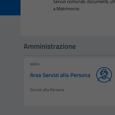
Dettagli dell
Servizi comunali, documenti, uffi
a Matrimonio
Amministrazione
AREA
Area Servizi alla Persona
Servizi alla Persona