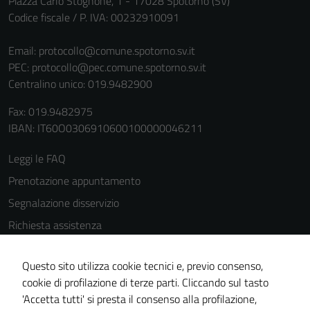
Piazza Carlo Stognone, 1 - 17028 Spotorno (SV)
Codice fiscale / P. IVA: 00232910091
Email:
protocollo@comune.spotorno.sv.it
PEC:
protocollo@pec.comune.spotorno.sv.it
Centralino unico: 019.9482900
Fax: 019.9482975
IBAN: IT60O0306910600100000046211
Leggi le FAQ
Prenotazione appuntamento
Segnalazione disservizio
Richiesta assistenza
Amministrazione trasparente
Questo sito utilizza cookie tecnici e, previo consenso,
Informativa privacy
cookie di profilazione di terze parti. Cliccando sul tasto
Cookie Policy
'Accetta tutti' si presta il consenso alla profilazione,