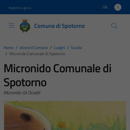
Vai ai contenuti
Vai al footer
ITA
Regione Liguria
Lingua attiva:
Comune di Spotorno
Home
/
Vivere Il Comune
/
Luoghi
/
Scuola
/
Micronido Comunale Di Spotorno
Micronido Comunale di
Spotorno
Micronido Gli Orsetti