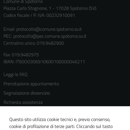
Comune di Spotorno
Piazza Carlo Stognone, 1 - 17028 Spotorno (SV)
Codice fiscale / P. IVA: 00232910091
Email:
protocollo@comune.spotorno.sv.it
PEC:
protocollo@pec.comune.spotorno.sv.it
Centralino unico: 019.9482900
Fax: 019.9482975
IBAN: IT60O0306910600100000046211
Leggi le FAQ
Prenotazione appuntamento
Segnalazione disservizio
Richiesta assistenza
Amministrazione trasparente
Questo sito utilizza cookie tecnici e, previo consenso,
Informativa privacy
cookie di profilazione di terze parti. Cliccando sul tasto