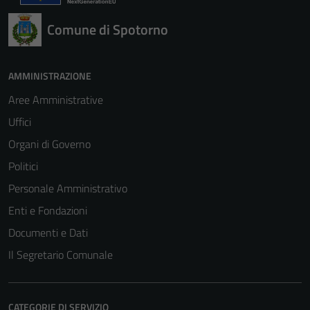
per il
funzionamento
Comune di Spotorno
del sito e non
possono
essere
AMMINISTRAZIONE
disabilitati.
Aree Amministrative
Questi cookie
Uffici
non raccolgono
informazioni
Organi di Governo
personali.
Politici
Personale Amministrativo
Enti e Fondazioni
Documenti e Dati
Il Segretario Comunale
CATEGORIE DI SERVIZIO