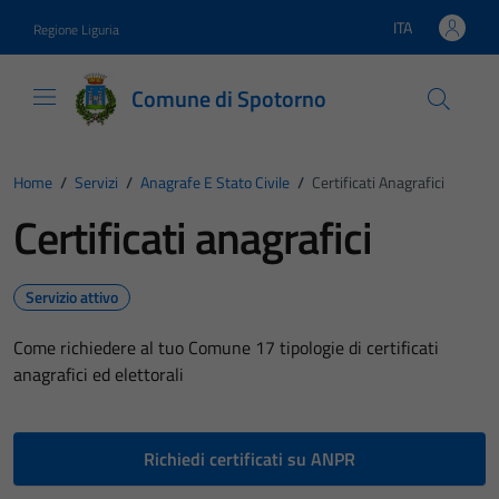
Vai ai contenuti
Vai al footer
ITA
Regione Liguria
Lingua attiva:
Comune di Spotorno
Home
/
Servizi
/
Anagrafe E Stato Civile
/
Certificati Anagrafici
Certificati anagrafici
Servizio attivo
Come richiedere al tuo Comune 17 tipologie di certificati
anagrafici ed elettorali
Richiedi certificati su ANPR