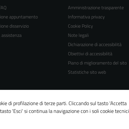
 FAQ
Amministrazione trasparente
zione appuntamento
Informativa privacy
one disservizio
Cookie Policy
a assistenza
Note legali
Dichiarazione di accessibilità
Obiettivi di accessibilità
Piano di miglioramento del sito
Statistiche sito web
kie di profilazione di terze parti. Cliccando sul tasto 'Accetta
 tasto 'Esci' si continua la navigazione con i soli cookie tecnici
Tecnici
Questi cookie