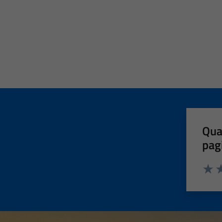
Qua
pag
Valut
Va