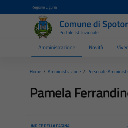
Vai ai contenuti
Vai al footer
Regione Liguria
Comune di Spoto
Portale Istituzionale
Amministrazione
Novità
Vive
Home
/
Amministrazione
/
Personale Amministr
Pamela Ferrandin
INDICE DELLA PAGINA