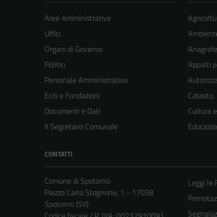
Aree Amministrative
Agricoltu
Uffici
Ambient
Organi di Governo
Anagrafe 
Politici
Appalti p
Personale Amministrativo
Autorizza
Enti e Fondazioni
Catasto,
Documenti e Dati
Cultura 
Il Segretario Comunale
Educazio
CONTATTI
Comune di Spotorno
Leggi le
Piazza Carlo Stognone, 1 - 17028
Prenota
Spotorno (SV)
Segnalazi
Codice fiscale / P. IVA: 00232910091