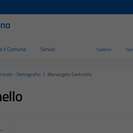
rno
re il Comune
Servizi
Turismo
Tem
ttorale - Demografici
/
Mariangela Santinello
ello