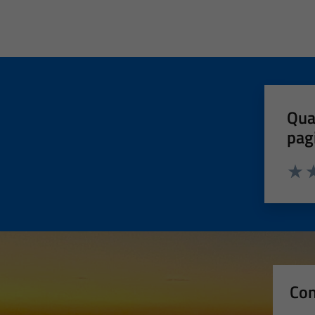
Qua
pag
Valut
Va
Con