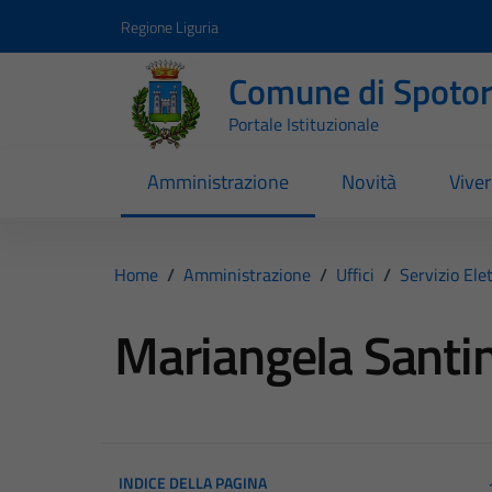
Vai ai contenuti
Vai al footer
Regione Liguria
Comune di Spoto
Portale Istituzionale
Amministrazione
Novità
Vive
Home
/
Amministrazione
/
Uffici
/
Servizio Ele
Mariangela Santin
INDICE DELLA PAGINA