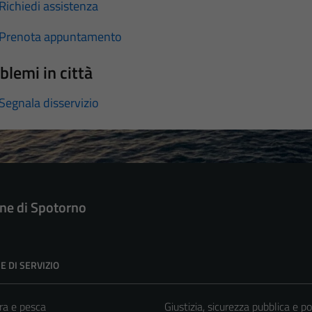
Richiedi assistenza
Prenota appuntamento
blemi in città
Segnala disservizio
e di Spotorno
E DI SERVIZIO
ra e pesca
Giustizia, sicurezza pubblica e po