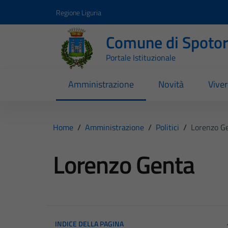
Vai ai contenuti
Vai al footer
Regione Liguria
Comune di Spoto
Portale Istituzionale
Amministrazione
Novità
Vive
Home
/
Amministrazione
/
Politici
/
Lorenzo G
Lorenzo Genta
INDICE DELLA PAGINA