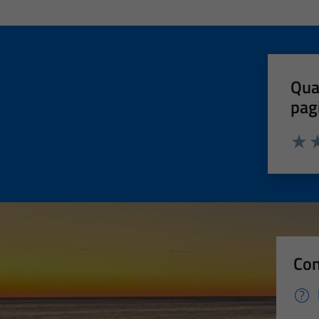
Qua
pag
Valut
Va
Con