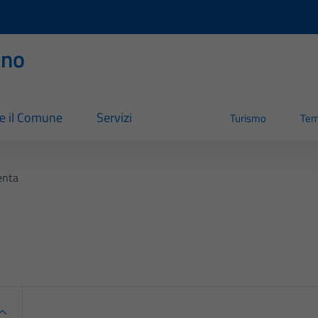
rno
re il Comune
Servizi
Turismo
Tem
enta