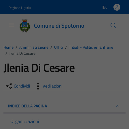
Vai ai contenuti
Vai al footer
ITA
Regione Liguria
Lingua attiva:
Comune di Spotorno
Home
/
Amministrazione
/
Uffici
/
Tributi - Politiche Tariffarie
/
Jlenia Di Cesare
Jlenia Di Cesare
Condividi
Vedi azioni
INDICE DELLA PAGINA
Organizzazioni