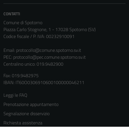
CONTATTI
Comune di Spotorno
Piazza Carlo Stognone, 1 - 17028 Spotorno (SV)
Codice fiscale / P. IVA: 00232910091
Email:
protocollo@comune.spotorno.sv.it
PEC:
protocollo@pec.comune.spotorno.sv.it
Tecnici
Centralino unico: 019.9482900
Questi cookie
sono necessari
Fax: 019.9482975
per il
IBAN: IT60O0306910600100000046211
funzionamento
del sito e non
Leggi le FAQ
possono
Prenotazione appuntamento
essere
disabilitati.
Segnalazione disservizio
Questi cookie
Richiesta assistenza
non raccolgono