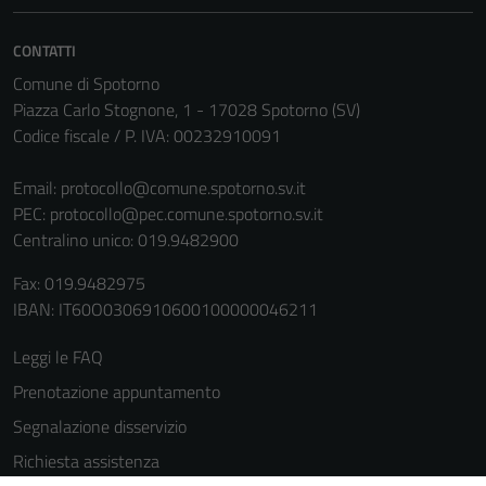
CONTATTI
Comune di Spotorno
Piazza Carlo Stognone, 1 - 17028 Spotorno (SV)
Codice fiscale / P. IVA: 00232910091
Email:
protocollo@comune.spotorno.sv.it
PEC:
protocollo@pec.comune.spotorno.sv.it
Tecnici
Centralino unico: 019.9482900
Questi cookie
sono necessari
Fax: 019.9482975
per il
IBAN: IT60O0306910600100000046211
funzionamento
del sito e non
Leggi le FAQ
possono
Prenotazione appuntamento
essere
disabilitati.
Segnalazione disservizio
Questi cookie
Richiesta assistenza
non raccolgono