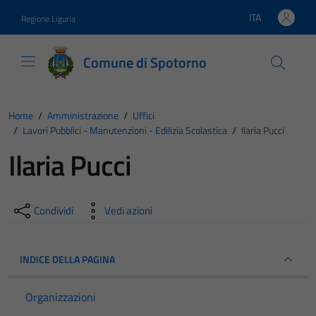
Vai ai contenuti
Vai al footer
ITA
Regione Liguria
Lingua attiva:
Comune di Spotorno
Home
/
Amministrazione
/
Uffici
/
Lavori Pubblici - Manutenzioni - Edilizia Scolastica
/
Ilaria Pucci
Ilaria Pucci
Condividi
Vedi azioni
INDICE DELLA PAGINA
Organizzazioni