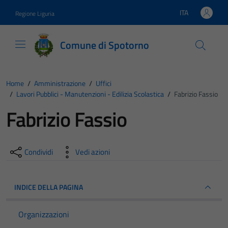
Vai ai contenuti
Vai al footer
ITA
Regione Liguria
Lingua attiva:
Comune di Spotorno
Home
/
Amministrazione
/
Uffici
/
Lavori Pubblici - Manutenzioni - Edilizia Scolastica
/
Fabrizio Fassio
Fabrizio Fassio
Condividi
Vedi azioni
INDICE DELLA PAGINA
Organizzazioni