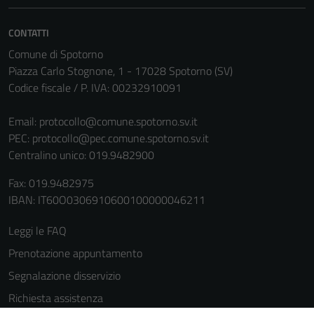
CONTATTI
Comune di Spotorno
Piazza Carlo Stognone, 1 - 17028 Spotorno (SV)
Codice fiscale / P. IVA: 00232910091
Email:
protocollo@comune.spotorno.sv.it
PEC:
protocollo@pec.comune.spotorno.sv.it
Tecnici
Centralino unico: 019.9482900
Questi cookie
sono necessari
Fax: 019.9482975
per il
IBAN: IT60O0306910600100000046211
funzionamento
del sito e non
Leggi le FAQ
possono
Prenotazione appuntamento
essere
disabilitati.
Segnalazione disservizio
Questi cookie
Richiesta assistenza
non raccolgono