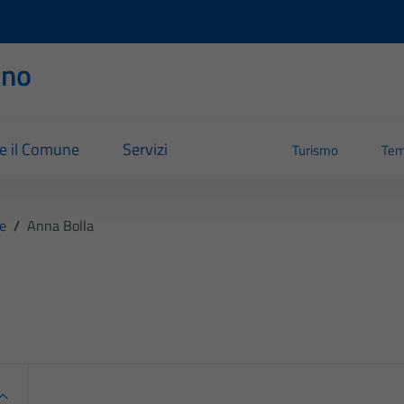
rno
re il Comune
Servizi
Turismo
Tem
le
/
Anna Bolla