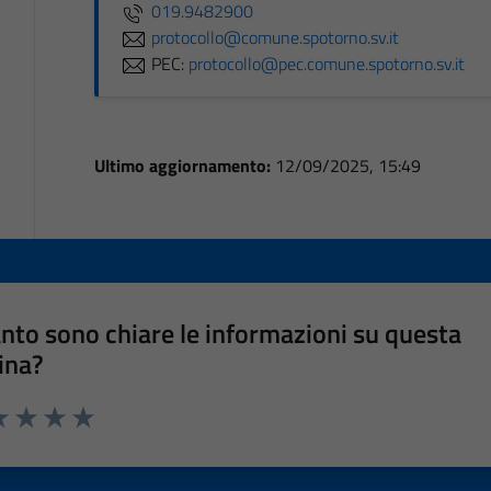
019.9482900
protocollo@comune.spotorno.sv.it
PEC:
protocollo@pec.comune.spotorno.sv.it
Ultimo aggiornamento:
12/09/2025, 15:49
nto sono chiare le informazioni su questa
ina?
a 1 stelle su 5
luta 2 stelle su 5
Valuta 3 stelle su 5
Valuta 4 stelle su 5
Valuta 5 stelle su 5