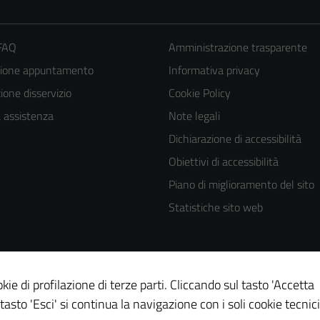
 FAQ
Amministrazione trasparente
zione appuntamento
Informativa privacy
one disservizio
Cookie Policy
a assistenza
Note legali
Dichiarazione di accessibilità
Obiettivi di accessibilità
Piano di miglioramento del sito
Statistiche sito web
kie di profilazione di terze parti. Cliccando sul tasto 'Accetta
 tasto 'Esci' si continua la navigazione con i soli cookie tecnici