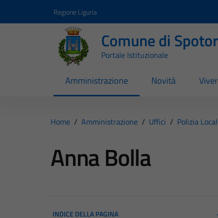
Vai ai contenuti
Vai al footer
Regione Liguria
Comune di Spoto
Portale Istituzionale
Amministrazione
Novità
Vive
Home
/
Amministrazione
/
Uffici
/
Polizia Loca
Anna Bolla
INDICE DELLA PAGINA