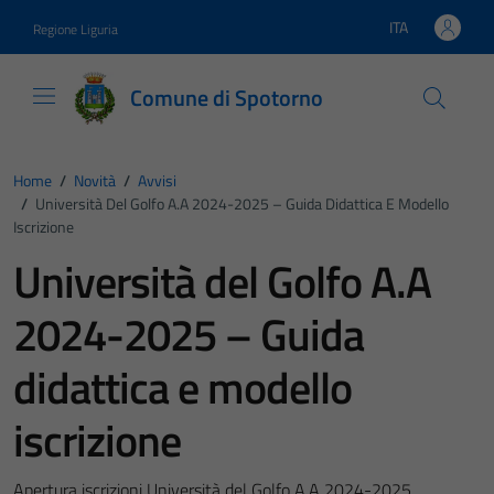
Vai ai contenuti
Vai al footer
ITA
Regione Liguria
Lingua attiva:
Comune di Spotorno
Home
/
Novità
/
Avvisi
/
Università Del Golfo A.A 2024-2025 – Guida Didattica E Modello
Iscrizione
Università del Golfo A.A
2024-2025 – Guida
didattica e modello
iscrizione
Apertura iscrizioni Università del Golfo A.A 2024-2025