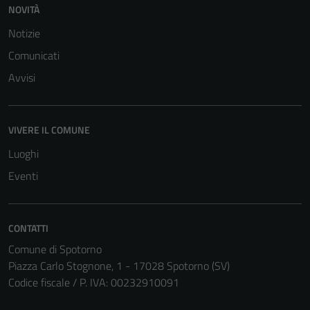
NOVITÀ
Notizie
Comunicati
Avvisi
VIVERE IL COMUNE
Luoghi
Eventi
CONTATTI
Tecnici
Comune di Spotorno
Questi cookie
Piazza Carlo Stognone, 1 - 17028 Spotorno (SV)
sono necessari
Codice fiscale / P. IVA: 00232910091
per il
funzionamento