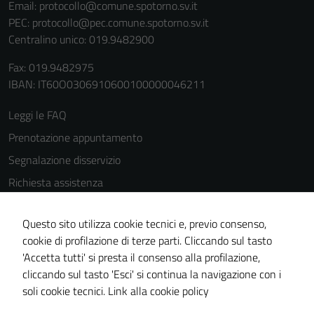
Email:
protocollo@comune.spotorno.sv.it
del sito e non
PEC:
protocollo@pec.comune.spotorno.sv.it
possono
Centralino unico: 019.9482900
essere
disabilitati.
Fax: 019.9482975
Questi cookie
IBAN: IT60O0306910600100000046211
non raccolgono
informazioni
Leggi le FAQ
personali.
Prenotazione appuntamento
Segnalazione disservizio
Richiesta assistenza
Amministrazione trasparente
Questo sito utilizza cookie tecnici e, previo consenso,
Informativa privacy
cookie di profilazione di terze parti. Cliccando sul tasto
Cookie Policy
'Accetta tutti' si presta il consenso alla profilazione,
Note legali
cliccando sul tasto 'Esci' si continua la navigazione con i
soli cookie tecnici.
Link alla cookie policy
Dichiarazione di accessibilità