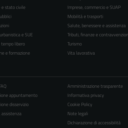
e stato civile
Imprese, commercio e SUAP
ubblici
Mobilità e trasporti
zioni
Salute, benessere e assistenza
 urbanistica e SUE
Tributi, finanze e contravvenzion
e tempo libero
Turismo
ne e formazione
Vita lavorativa
 FAQ
Amministrazione trasparente
Tecnici
zione appuntamento
Informativa privacy
Questi cookie
one disservizio
Cookie Policy
sono necessari
per il
a assistenza
Note legali
funzionamento
Dichiarazione di accessibilità