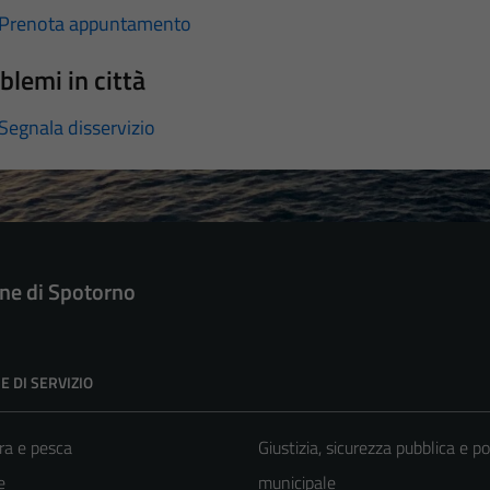
Prenota appuntamento
blemi in città
Segnala disservizio
e di Spotorno
E DI SERVIZIO
ra e pesca
Giustizia, sicurezza pubblica e po
e
municipale