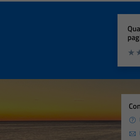
Qua
pag
Valut
Va
Con