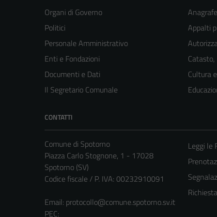
Organi di Governo
Anagrafe 
Politici
Appalti p
Personale Amministrativo
Autorizza
Enti e Fondazioni
Catasto,
Documenti e Dati
Cultura 
Il Segretario Comunale
Educazio
CONTATTI
Comune di Spotorno
Leggi le
Piazza Carlo Stognone, 1 - 17028
Prenota
Spotorno (SV)
Segnalazi
Codice fiscale / P. IVA: 00232910091
Richiest
Email:
protocollo@comune.spotorno.sv.it
PEC: