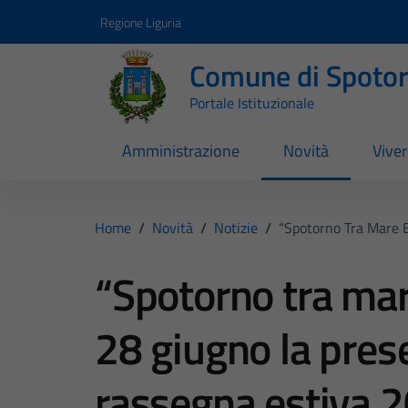
Vai ai contenuti
Vai al footer
Regione Liguria
Comune di Spoto
Portale Istituzionale
Amministrazione
Novità
Vive
Home
/
Novità
/
Notizie
/
“Spotorno Tra Mare 
“Spotorno tra mar
28 giugno la pres
rassegna estiva 