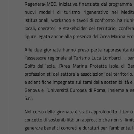
Regenera4MED, iniziativa finanziata dal programma I
nuovi modelli di turismo rigenerativo nel Medite
istituzionali, workshop e tavoli di confronto, ha riun
locali, operatori e stakeholder del territorio, confer
ligure legata anche alla presenza dell’Area Marina Prot
Alle due giornate hanno preso parte rappresentanti d
l’assessore regionale al Turismo Luca Lombardi, i par
Golfo dell’Isola, l’Area Marina Protetta Isola di Ber
professionisti del settore e associazioni del territor
e scientifiche impegnate sui temi della sostenibilità e 
Genova e l’Università Europea di Roma, insieme a es
S.r.l.
Nel corso delle giornate è stato approfondito il tem
concetto di sostenibilità: un approccio che non si limi
generare benefici concreti e duraturi per l’ambiente, le