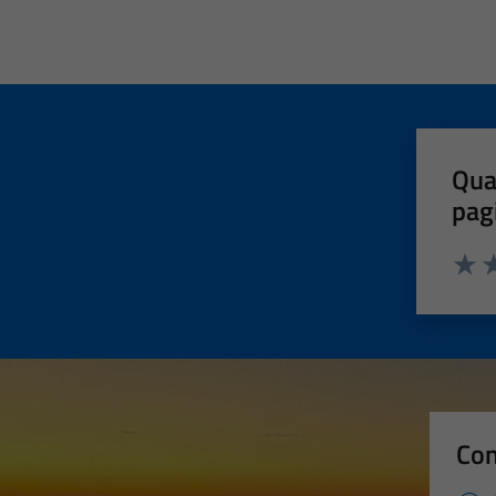
Qua
pag
Valut
Va
Con