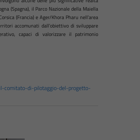
volgono alcune delle più significative realtà
logna (Spagna), il Parco Nazionale della Maiella
 Corsica (Francia) e Ager/Khora Pharu nell’area
rritori accomunati dall’obiettivo di sviluppare
rativo, capaci di valorizzare il patrimonio
il-comitato-di-pilotaggio-del-progetto-