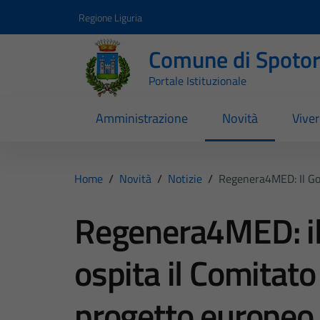
Vai ai contenuti
Vai al footer
Regione Liguria
Comune di Spoto
Portale Istituzionale
Amministrazione
Novità
Vive
Home
/
Novità
/
Notizie
/
Regenera4MED: Il Golf
Regenera4MED: il 
ospita il Comitato
progetto europeo