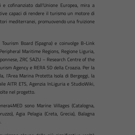
 e cofinanziato dall’Unione Europea, mira a
tive capaci di rendere il turismo un motore di
ritori mediterranei, promuovendo una fruizione
an Tourism Board (Spagna) e coinvolge B-Link
Peripheral Maritime Regions, Regione Liguria,
loponnese, ZRC SAZU – Research Centre of the
urism Agency e RERA SD della Croazia. Per la
la, l’Area Marina Protetta Isola di Bergeggi, la
le AITR ETS, Agenzia InLiguria e StudioWiki,
olte nel progetto.
genera4MED sono Marine Villages (Catalogna,
uzzo), Agia Pelagia (Creta, Grecia), Balagna
.