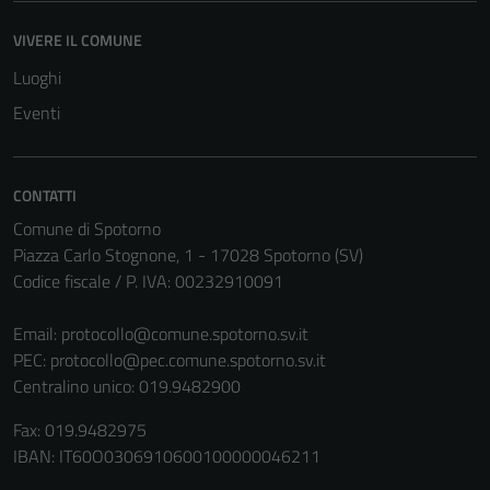
VIVERE IL COMUNE
Tecnici
Questi cookie
Luoghi
sono necessari
Eventi
per il
funzionamento
del sito e non
CONTATTI
possono
Comune di Spotorno
essere
Piazza Carlo Stognone, 1 - 17028 Spotorno (SV)
disabilitati.
Codice fiscale / P. IVA: 00232910091
Questi cookie
non raccolgono
Email:
protocollo@comune.spotorno.sv.it
informazioni
PEC:
protocollo@pec.comune.spotorno.sv.it
personali.
Centralino unico: 019.9482900
Fax: 019.9482975
IBAN: IT60O0306910600100000046211