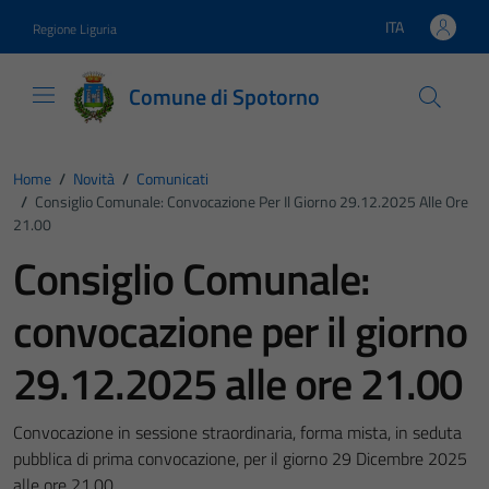
Vai ai contenuti
Vai al footer
ITA
Regione Liguria
Lingua attiva:
Comune di Spotorno
Home
/
Novità
/
Comunicati
/
Consiglio Comunale: Convocazione Per Il Giorno 29.12.2025 Alle Ore
21.00
Consiglio Comunale:
convocazione per il giorno
29.12.2025 alle ore 21.00
Convocazione in sessione straordinaria, forma mista, in seduta
pubblica di prima convocazione, per il giorno 29 Dicembre 2025
alle ore 21.00