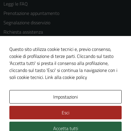
Leggi le FAQ
Prenotazione appuntamento
Segnalazione disservizio
Richiesta assistenza
Amministrazione trasparente
Questo sito utilizza cookie tecnici e, previo consenso,
Informativa privacy
cookie di profilazione di terze parti. Cliccando sul tasto
Cookie Policy
'Accetta tutti' si presta il consenso alla profilazione,
Note legali
cliccando sul tasto 'Esci' si continua la navigazione con i
soli cookie tecnici.
Link alla cookie policy
Dichiarazione di accessibilità
Obiettivi di accessibilità
Impostazioni
Piano di miglioramento del sito
Statistiche sito web
Esci
Accetta tutti
Credits: ©
Technical Design s.r.l.