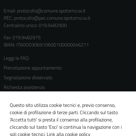
funzionamento
del sito e non
Email:
protocollo@comune.spotorno.sv.it
possono
PEC:
protocollo@pec.comune.spotorno.sv.it
essere
Centralino unico: 019.9482900
disabilitati.
Fax: 019.9482975
Questi cookie
IBAN: IT60O0306910600100000046211
non raccolgono
informazioni
Leggi le FAQ
personali.
Prenotazione appuntamento
Segnalazione disservizio
Richiesta assistenza
Amministrazione trasparente
Questo sito utilizza cookie tecnici e, previo consenso,
Informativa privacy
cookie di profilazione di terze parti. Cliccando sul tasto
Cookie Policy
'Accetta tutti' si presta il consenso alla profilazione,
Note legali
cliccando sul tasto 'Esci' si continua la navigazione con i
soli cookie tecnici.
Link alla cookie policy
Dichiarazione di accessibilità