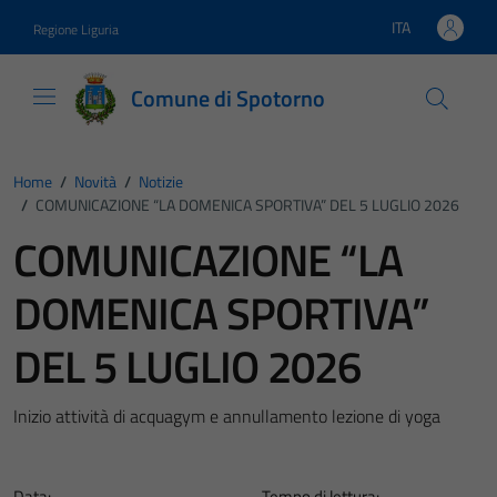
Vai ai contenuti
Vai al footer
ITA
Regione Liguria
Lingua attiva:
Comune di Spotorno
Home
/
Novità
/
Notizie
/
COMUNICAZIONE “LA DOMENICA SPORTIVA” DEL 5 LUGLIO 2026
COMUNICAZIONE “LA
DOMENICA SPORTIVA”
DEL 5 LUGLIO 2026
Inizio attività di acquagym e annullamento lezione di yoga
Data:
Tempo di lettura: