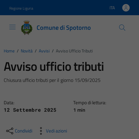
Vai ai contenuti
Vai al footer
ITA
Regione Liguria
Lingua attiva:
Comune di Spotorno
Home
/
Novità
/
Avvisi
/
Avviso Ufficio Tributi
Avviso ufficio tributi
Chiusura ufficio tributi per il giorno 15/09/2025
Data:
Tempo di lettura:
1 min
12 Settembre 2025
Condividi
Vedi azioni