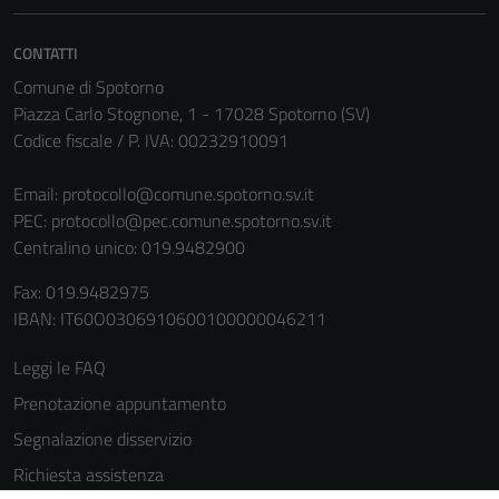
CONTATTI
Comune di Spotorno
Piazza Carlo Stognone, 1 - 17028 Spotorno (SV)
Codice fiscale / P. IVA: 00232910091
Email:
protocollo@comune.spotorno.sv.it
PEC:
protocollo@pec.comune.spotorno.sv.it
Tecnici
Centralino unico: 019.9482900
Questi cookie
sono necessari
Fax: 019.9482975
per il
IBAN: IT60O0306910600100000046211
funzionamento
del sito e non
Leggi le FAQ
possono
Prenotazione appuntamento
essere
disabilitati.
Segnalazione disservizio
Questi cookie
Richiesta assistenza
non raccolgono