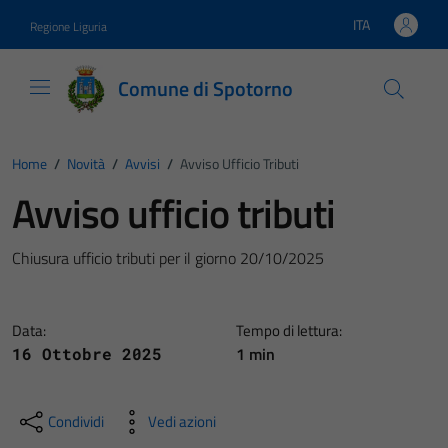
Vai ai contenuti
Vai al footer
ITA
Regione Liguria
Lingua attiva:
Comune di Spotorno
Home
/
Novità
/
Avvisi
/
Avviso Ufficio Tributi
Avviso ufficio tributi
Chiusura ufficio tributi per il giorno 20/10/2025
Data:
Tempo di lettura:
1 min
16 Ottobre 2025
Condividi
Vedi azioni