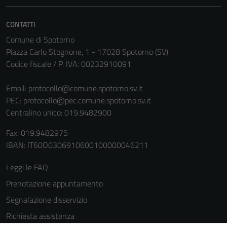
CONTATTI
Comune di Spotorno
Piazza Carlo Stognone, 1 - 17028 Spotorno (SV)
Codice fiscale / P. IVA: 00232910091
Email:
protocollo@comune.spotorno.sv.it
PEC:
protocollo@pec.comune.spotorno.sv.it
Tecnici
Centralino unico: 019.9482900
Questi cookie
sono necessari
Fax: 019.9482975
per il
IBAN: IT60O0306910600100000046211
funzionamento
del sito e non
Leggi le FAQ
possono
Prenotazione appuntamento
essere
disabilitati.
Segnalazione disservizio
Questi cookie
Richiesta assistenza
non raccolgono