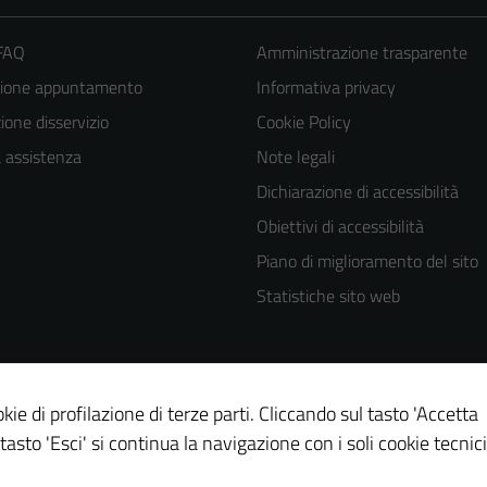
 FAQ
Amministrazione trasparente
zione appuntamento
Informativa privacy
one disservizio
Cookie Policy
a assistenza
Note legali
Dichiarazione di accessibilità
Obiettivi di accessibilità
Piano di miglioramento del sito
Statistiche sito web
kie di profilazione di terze parti. Cliccando sul tasto 'Accetta
 tasto 'Esci' si continua la navigazione con i soli cookie tecnici