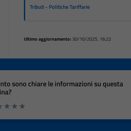
Tributi - Politiche Tariffarie
Ultimo aggiornamento:
30/10/2025, 16:22
nto sono chiare le informazioni su questa
ina?
a 1 stelle su 5
luta 2 stelle su 5
Valuta 3 stelle su 5
Valuta 4 stelle su 5
Valuta 5 stelle su 5