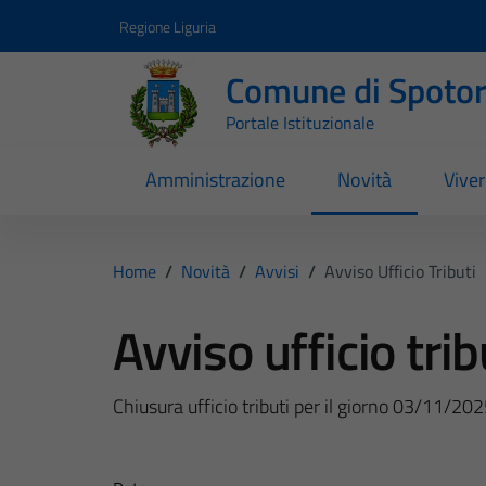
Vai ai contenuti
Vai al footer
Regione Liguria
Comune di Spoto
Portale Istituzionale
Amministrazione
Novità
Vive
Home
/
Novità
/
Avvisi
/
Avviso Ufficio Tributi
Avviso ufficio trib
Chiusura ufficio tributi per il giorno 03/11/20