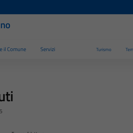
rno
re il Comune
Servizi
Turismo
Tem
uti
25