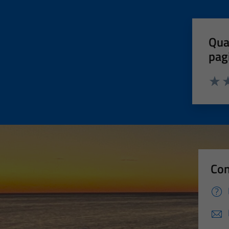
Qua
pag
Valut
Va
Con