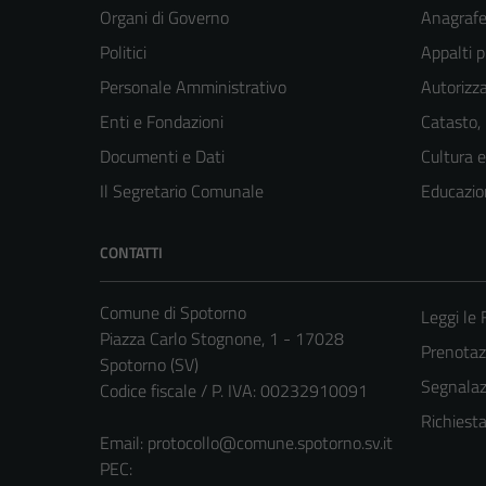
Organi di Governo
Anagrafe 
Politici
Appalti p
Personale Amministrativo
Autorizza
Enti e Fondazioni
Catasto,
Documenti e Dati
Cultura 
Il Segretario Comunale
Educazio
CONTATTI
Comune di Spotorno
Leggi le
Piazza Carlo Stognone, 1 - 17028
Prenota
Spotorno (SV)
Segnalazi
Codice fiscale / P. IVA: 00232910091
Richiest
Email:
protocollo@comune.spotorno.sv.it
PEC: