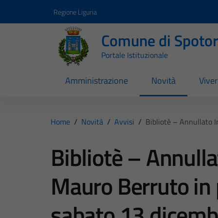
Vai ai contenuti
Vai al footer
Regione Liguria
Comune di Spoto
Portale Istituzionale
Amministrazione
Novità
Vive
Home
/
Novità
/
Avvisi
/
Bibliotè – Annullato
Bibliotè – Annulla
Mauro Berruto in
sabato 13 dicem