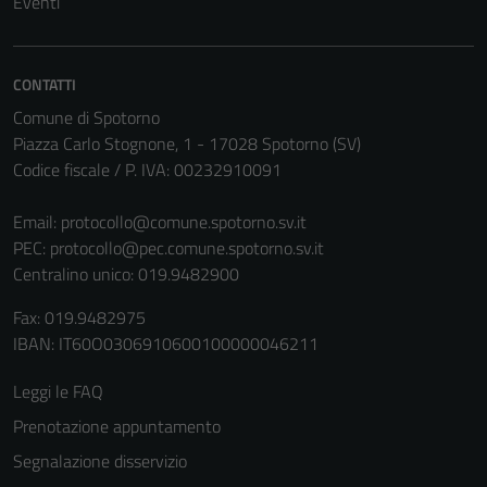
Eventi
non raccolgono
informazioni
personali.
CONTATTI
Comune di Spotorno
Piazza Carlo Stognone, 1 - 17028 Spotorno (SV)
Codice fiscale / P. IVA: 00232910091
Email:
protocollo@comune.spotorno.sv.it
PEC:
protocollo@pec.comune.spotorno.sv.it
Centralino unico: 019.9482900
Fax: 019.9482975
IBAN: IT60O0306910600100000046211
Leggi le FAQ
Prenotazione appuntamento
Segnalazione disservizio