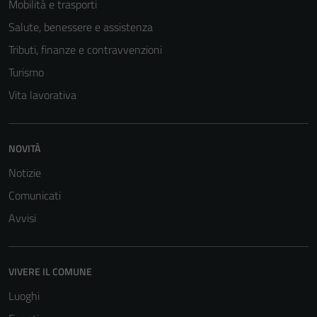
Mobilità e trasporti
Salute, benessere e assistenza
Tributi, finanze e contravvenzioni
Turismo
Vita lavorativa
NOVITÀ
Tecnici
Questi cookie
Notizie
sono necessari
Comunicati
per il
Avvisi
funzionamento
del sito e non
possono
essere
VIVERE IL COMUNE
disabilitati.
Luoghi
Questi cookie