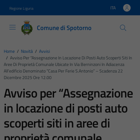
Vai ai contenuti
Vai al footer
ITA
Regione Liguria
Lingua attiva:
Comune di Spotorno
Home
/
Novità
/
Avvisi
/
Avviso Per “Assegnazione In Locazione Di Posti Auto Scoperti Siti In
Aree Di Proprietà Comunale Ubicate In Via Berninzoni In Adiacenza
All’edificio Denominato “Casa Per Ferie S.Antonio” – Scadenza 22
Dicembre 2025 Ore 12.00
Avviso per “Assegnazione
in locazione di posti auto
scoperti siti in aree di
proprietà comunale