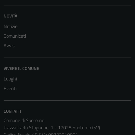
NOVITÀ
Notizie
Comunicati
Avvisi
VIVERE IL COMUNE
Luoghi
Eventi
Tecnici
CONTATTI
Questi cookie
Comune di Spotorno
sono necessari
Piazza Carlo Stognone, 1 - 17028 Spotorno (SV)
per il
Codice fiscale / P. IVA: 00232910091