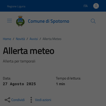
Vai ai contenuti
Vai al footer
ITA
Regione Liguria
Lingua attiva:
Comune di Spotorno
Home
/
Novità
/
Avvisi
/
Allerta Meteo
Allerta meteo
Allerta per temporali
Data:
Tempo di lettura:
1 min
27 Agosto 2025
Condividi
Vedi azioni