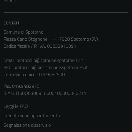
Eventi
CONTATTI
Comune di Spotorno
Piazza Carlo Stognone, 1 - 17028 Spotorno (SV)
Codice fiscale / P. IVA: 00232910091
Email:
protocollo@comune.spotorno.sv.it
Tecnici
PEC:
protocollo@pec.comune.spotorno.sv.it
Questi cookie
Centralino unico: 019.9482900
sono necessari
per il
Fax: 019.9482975
funzionamento
IBAN: IT60O0306910600100000046211
del sito e non
possono
Leggi le FAQ
essere
Prenotazione appuntamento
disabilitati.
Segnalazione disservizio
Questi cookie