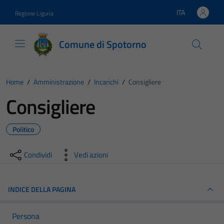
Vai ai contenuti
Vai al footer
ITA
Regione Liguria
Lingua attiva:
Comune di Spotorno
Home
/
Amministrazione
/
Incarichi
/
Consigliere
Consigliere
Politico
Condividi
Vedi azioni
INDICE DELLA PAGINA
Persona