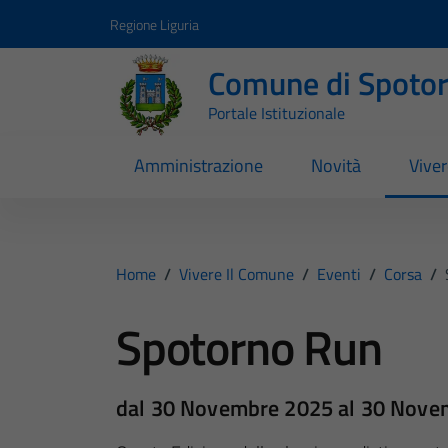
Vai ai contenuti
Vai al footer
Regione Liguria
Comune di Spoto
Portale Istituzionale
Amministrazione
Novità
Vive
Home
/
Vivere Il Comune
/
Eventi
/
Corsa
/
Spotorno Run
dal 30 Novembre 2025 al 30 Nove