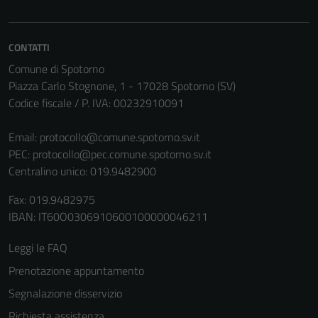
CONTATTI
Comune di Spotorno
Piazza Carlo Stognone, 1 - 17028 Spotorno (SV)
Codice fiscale / P. IVA: 00232910091
Email:
protocollo@comune.spotorno.sv.it
PEC:
protocollo@pec.comune.spotorno.sv.it
Centralino unico: 019.9482900
Fax: 019.9482975
IBAN: IT60O0306910600100000046211
Leggi le FAQ
Prenotazione appuntamento
Segnalazione disservizio
Richiesta assistenza