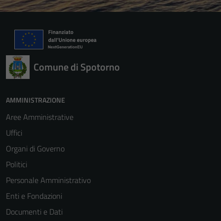
Comune di Spotorno
AMMINISTRAZIONE
Tecnici
Questi cookie
Aree Amministrative
sono necessari
Uffici
per il
Organi di Governo
funzionamento
del sito e non
Politici
possono
Personale Amministrativo
essere
Enti e Fondazioni
disabilitati.
Questi cookie
Documenti e Dati