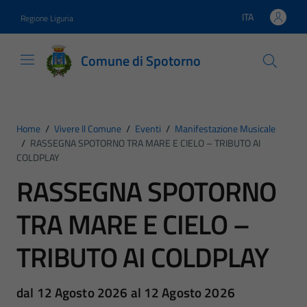
Vai ai contenuti
Vai al footer
ITA
Regione Liguria
Lingua attiva:
Comune di Spotorno
Home
/
Vivere Il Comune
/
Eventi
/
Manifestazione Musicale
/
RASSEGNA SPOTORNO TRA MARE E CIELO – TRIBUTO AI
COLDPLAY
RASSEGNA SPOTORNO
TRA MARE E CIELO –
TRIBUTO AI COLDPLAY
dal 12 Agosto 2026 al 12 Agosto 2026