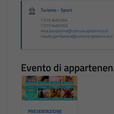
Turismo - Sport
T 019 9482904
T 019 9482993
elisa.basadonne@comune.spotorno.sv.it
claudia.gambarana@comune.spotorno.sv.it
Evento di appartenen
PRESENTAZIONE