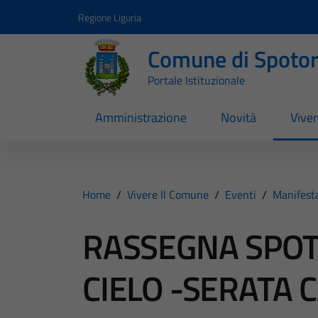
Vai ai contenuti
Vai al footer
Regione Liguria
Comune di Spoto
Portale Istituzionale
Amministrazione
Novità
Vive
Home
/
Vivere Il Comune
/
Eventi
/
Manifesta
RASSEGNA SPOT
CIELO -SERATA 