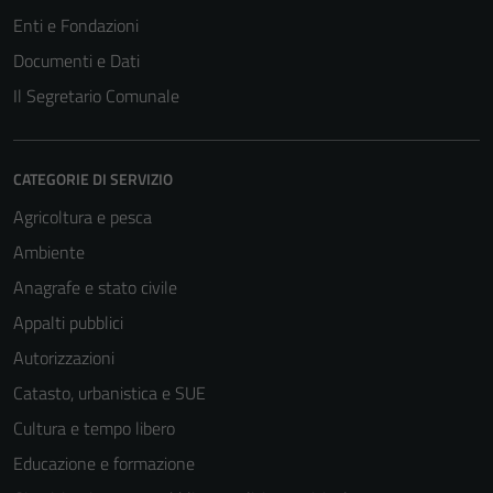
Tecnici
Enti e Fondazioni
Questi cookie
Documenti e Dati
sono necessari
Il Segretario Comunale
per il
funzionamento
del sito e non
CATEGORIE DI SERVIZIO
possono
essere
Agricoltura e pesca
disabilitati.
Ambiente
Questi cookie
Anagrafe e stato civile
non raccolgono
informazioni
Appalti pubblici
personali.
Autorizzazioni
Catasto, urbanistica e SUE
Cultura e tempo libero
Educazione e formazione