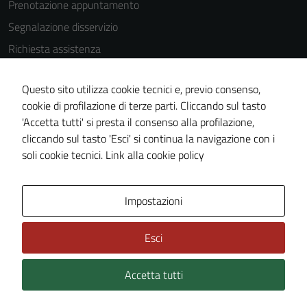
Prenotazione appuntamento
Segnalazione disservizio
Richiesta assistenza
Amministrazione trasparente
Questo sito utilizza cookie tecnici e, previo consenso,
Informativa privacy
cookie di profilazione di terze parti. Cliccando sul tasto
Cookie Policy
'Accetta tutti' si presta il consenso alla profilazione,
Note legali
cliccando sul tasto 'Esci' si continua la navigazione con i
soli cookie tecnici.
Link alla cookie policy
Dichiarazione di accessibilità
Obiettivi di accessibilità
Impostazioni
Piano di miglioramento del sito
Statistiche sito web
Esci
Accetta tutti
Credits: ©
Technical Design s.r.l.