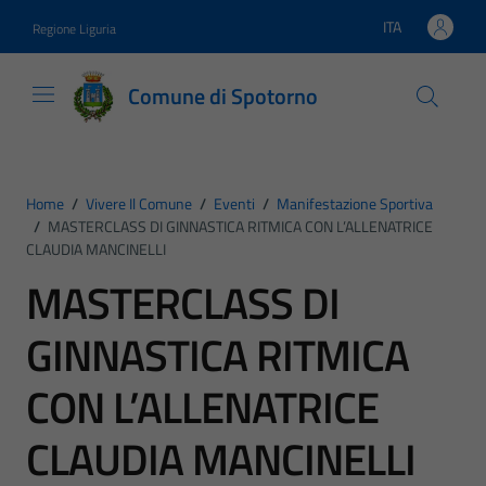
Vai ai contenuti
Vai al footer
ITA
Regione Liguria
Lingua attiva:
Comune di Spotorno
Home
/
Vivere Il Comune
/
Eventi
/
Manifestazione Sportiva
/
MASTERCLASS DI GINNASTICA RITMICA CON L’ALLENATRICE
CLAUDIA MANCINELLI
MASTERCLASS DI
GINNASTICA RITMICA
CON L’ALLENATRICE
CLAUDIA MANCINELLI