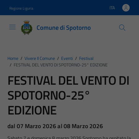
Vai ai contenuti
Vai al footer
ITA
Regione Liguria
Lingua attiva:
Comune di Spotorno
Home
/
Vivere Il Comune
/
Eventi
/
Festival
/
FESTIVAL DEL VENTO DI SPOTORNO-25° EDIZIONE
FESTIVAL DEL VENTO DI
SPOTORNO-25°
EDIZIONE
dal 07 Marzo 2026 al 08 Marzo 2026
Sabato 7 e domenica 8 marzo 2026 Spotorno ha ospitato la