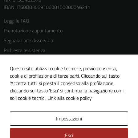
IBAN: IT60O0306910600100000046211
Leggi le FAQ
Prenotazione appuntamento
Segnalazione disservizio
Richiesta assistenza
Amministrazione trasparente
Questo sito utilizza cookie tecnici e, previo consenso,
Informativa privacy
cookie di profilazione di terze parti. Cliccando sul tasto
Cookie Policy
'Accetta tutti' si presta il consenso alla profilazione,
Note legali
cliccando sul tasto 'Esci' si continua la navigazione con i
soli cookie tecnici.
Link alla cookie policy
Dichiarazione di accessibilità
Obiettivi di accessibilità
Impostazioni
Piano di miglioramento del sito
Statistiche sito web
Esci