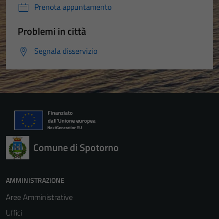
Prenota appuntamento
Problemi in città
Tecnici
Questi cookie
Segnala disservizio
sono necessari
per il
funzionamento
del sito e non
possono
essere
disabilitati.
Questi cookie
Comune di Spotorno
non raccolgono
informazioni
personali.
AMMINISTRAZIONE
Aree Amministrative
Uffici