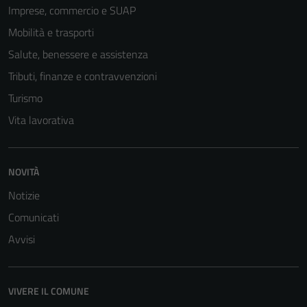
Imprese, commercio e SUAP
Mobilità e trasporti
Salute, benessere e assistenza
Tributi, finanze e contravvenzioni
Turismo
Vita lavorativa
Tecnici
NOVITÀ
Questi cookie
sono necessari
Notizie
per il
Comunicati
funzionamento
Avvisi
del sito e non
possono
essere
VIVERE IL COMUNE
disabilitati.