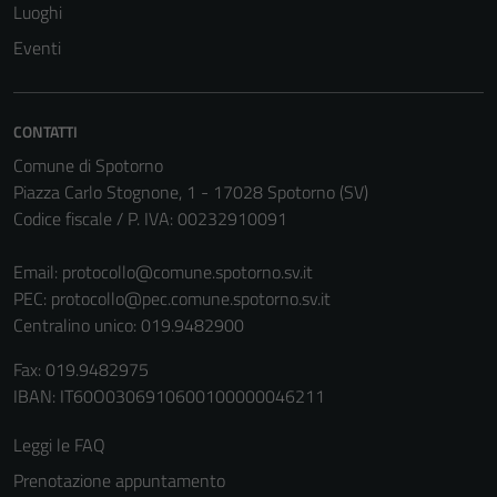
Questi cookie
Luoghi
non raccolgono
Eventi
informazioni
personali.
CONTATTI
Comune di Spotorno
Piazza Carlo Stognone, 1 - 17028 Spotorno (SV)
Codice fiscale / P. IVA: 00232910091
Email:
protocollo@comune.spotorno.sv.it
PEC:
protocollo@pec.comune.spotorno.sv.it
Centralino unico: 019.9482900
Fax: 019.9482975
IBAN: IT60O0306910600100000046211
Leggi le FAQ
Prenotazione appuntamento