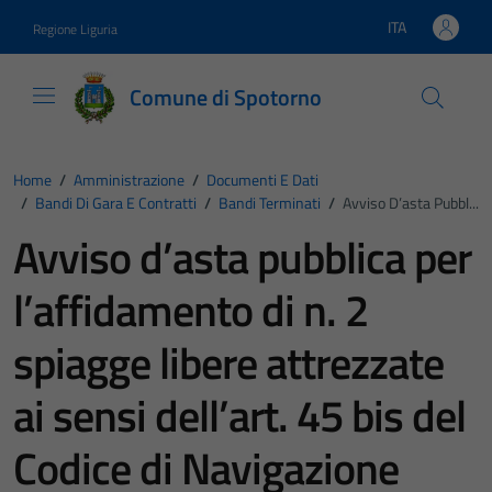
Vai ai contenuti
Vai al footer
ITA
Regione Liguria
Lingua attiva:
Comune di Spotorno
Home
/
Amministrazione
/
Documenti E Dati
/
Bandi Di Gara E Contratti
/
Bandi Terminati
/
Avviso D’asta Pubbl...
Avviso d’asta pubblica per
l’affidamento di n. 2
spiagge libere attrezzate
ai sensi dell’art. 45 bis del
Codice di Navigazione