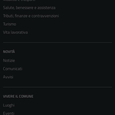
Salute, benessere e assistenza
Tributi, finanze e contravvenzioni
Turismo
Vita lavorativa
NOVITÀ
Notizie
Comunicati
Tecnici
Avvisi
Questi cookie
sono necessari
per il
VIVERE IL COMUNE
funzionamento
del sito e non
Luoghi
possono
Eventi