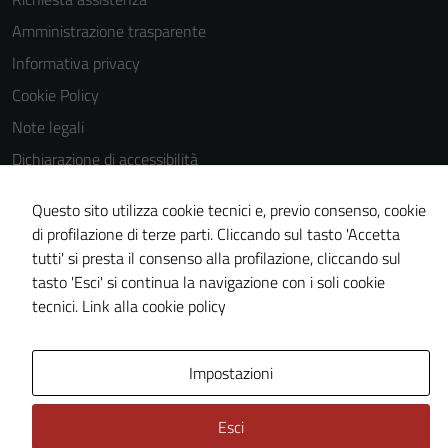
Amministrazione trasparente
Informativa privacy
Cookie Policy
Note legali
Dichiarazione di accessibilità
Obiettivi di accessibilità
Questo sito utilizza cookie tecnici e, previo consenso, cookie
Piano di miglioramento del sito
di profilazione di terze parti. Cliccando sul tasto 'Accetta
Statistiche sito web
tutti' si presta il consenso alla profilazione, cliccando sul
tasto 'Esci' si continua la navigazione con i soli cookie
tecnici.
Link alla cookie policy
Credits: ©
Technical Design s.r.l.
Impostazioni
Esci