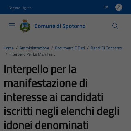
Vai ai contenuti
Vai al footer
ITA
Regione Liguria
Lingua attiva:
Comune di Spotorno
Home
/
Amministrazione
/
Documenti E Dati
/
Bandi Di Concorso
/
Interpello Per La Manifes...
Interpello per la
manifestazione di
interesse ai candidati
iscritti negli elenchi degli
idonei denominati