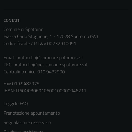
essere
disabilitati.
Questi cookie
CONTATTI
non raccolgono
Comune di Spotorno
informazioni
Piazza Carlo Stognone, 1 - 17028 Spotorno (SV)
personali.
Codice fiscale / P. IVA: 00232910091
Email:
protocollo@comune.spotorno.sv.it
PEC:
protocollo@pec.comune.spotorno.sv.it
Centralino unico: 019.9482900
Fax: 019.9482975
IBAN: IT60O0306910600100000046211
Leggi le FAQ
Prenotazione appuntamento
Segnalazione disservizio
Richiesta assistenza