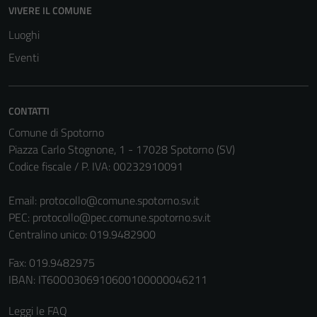
VIVERE IL COMUNE
Tecnici
Luoghi
Questi cookie
sono necessari
Eventi
per il
funzionamento
del sito e non
CONTATTI
possono
Comune di Spotorno
essere
Piazza Carlo Stognone, 1 - 17028 Spotorno (SV)
disabilitati.
Codice fiscale / P. IVA: 00232910091
Questi cookie
non raccolgono
Email:
protocollo@comune.spotorno.sv.it
informazioni
PEC:
protocollo@pec.comune.spotorno.sv.it
personali.
Centralino unico: 019.9482900
Fax: 019.9482975
IBAN: IT60O0306910600100000046211
Leggi le FAQ