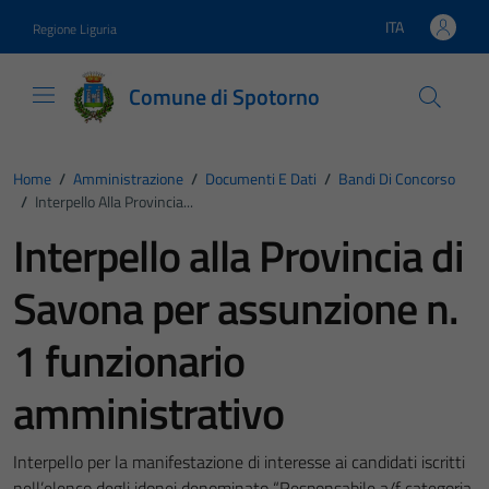
Vai ai contenuti
Vai al footer
ITA
Regione Liguria
Lingua attiva:
Comune di Spotorno
Home
/
Amministrazione
/
Documenti E Dati
/
Bandi Di Concorso
/
Interpello Alla Provincia...
Interpello alla Provincia di
Savona per assunzione n.
1 funzionario
amministrativo
Interpello per la manifestazione di interesse ai candidati iscritti
nell’elenco degli idonei denominato “Responsabile a/f categoria