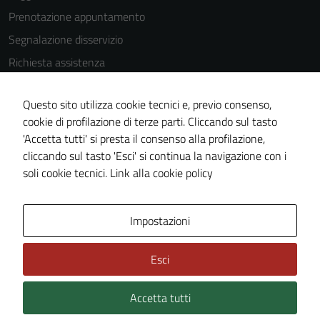
Prenotazione appuntamento
Segnalazione disservizio
Richiesta assistenza
Amministrazione trasparente
Questo sito utilizza cookie tecnici e, previo consenso,
Informativa privacy
cookie di profilazione di terze parti. Cliccando sul tasto
Cookie Policy
'Accetta tutti' si presta il consenso alla profilazione,
Note legali
cliccando sul tasto 'Esci' si continua la navigazione con i
soli cookie tecnici.
Link alla cookie policy
Dichiarazione di accessibilità
Obiettivi di accessibilità
Impostazioni
Piano di miglioramento del sito
Statistiche sito web
Esci
Accetta tutti
Credits: ©
Technical Design s.r.l.