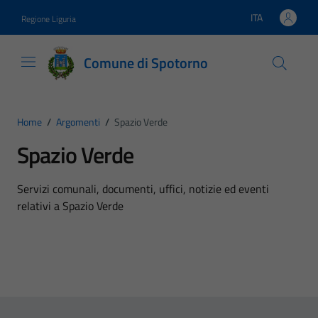
Vai ai contenuti
Vai al footer
ITA
Regione Liguria
Lingua attiva:
Comune di Spotorno
Home
/
Argomenti
/
Spazio Verde
Spazio Verde
Dettagli dell'argomento
Servizi comunali, documenti, uffici, notizie ed eventi
relativi a Spazio Verde