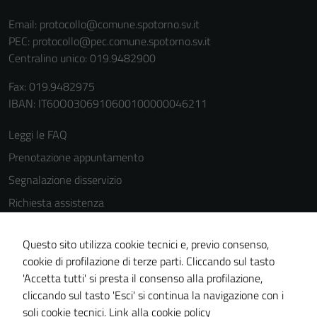
funzionamento
del sito e non
Email:
protocollo@comune.spotorno.sv.it
possono
PEC:
protocollo@pec.comune.spotorno.sv.it
essere
Centralino unico: 019.9482900
disabilitati.
Fax: 019.9482975
Questi cookie
IBAN: IT60O0306910600100000046211
non raccolgono
informazioni
Leggi le FAQ
personali.
Prenotazione appuntamento
Segnalazione disservizio
Richiesta assistenza
Amministrazione trasparente
Questo sito utilizza cookie tecnici e, previo consenso,
Informativa privacy
cookie di profilazione di terze parti. Cliccando sul tasto
Cookie Policy
'Accetta tutti' si presta il consenso alla profilazione,
Note legali
cliccando sul tasto 'Esci' si continua la navigazione con i
soli cookie tecnici.
Link alla cookie policy
Dichiarazione di accessibilità