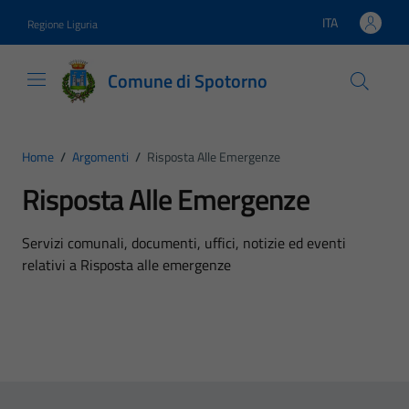
Vai ai contenuti
Vai al footer
ITA
Regione Liguria
Lingua attiva:
Comune di Spotorno
Home
/
Argomenti
/
Risposta Alle Emergenze
Risposta Alle Emergenze
Dettagli dell'argomento
Servizi comunali, documenti, uffici, notizie ed eventi
relativi a Risposta alle emergenze