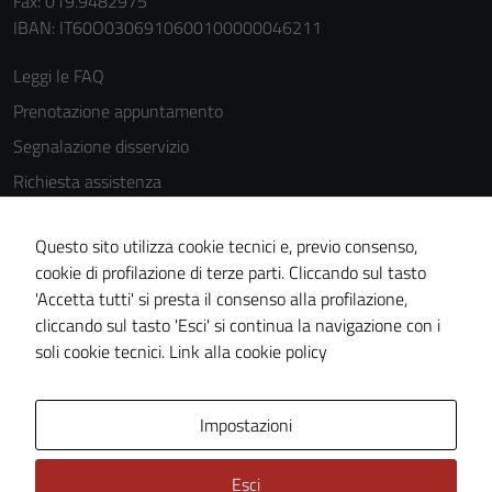
Fax: 019.9482975
IBAN: IT60O0306910600100000046211
Tecnici
Leggi le FAQ
Questi cookie
Prenotazione appuntamento
sono necessari
Segnalazione disservizio
per il
Richiesta assistenza
funzionamento
del sito e non
Amministrazione trasparente
possono
Questo sito utilizza cookie tecnici e, previo consenso,
Informativa privacy
essere
cookie di profilazione di terze parti. Cliccando sul tasto
Cookie Policy
disabilitati.
'Accetta tutti' si presta il consenso alla profilazione,
Questi cookie
Note legali
cliccando sul tasto 'Esci' si continua la navigazione con i
non raccolgono
soli cookie tecnici.
Link alla cookie policy
Dichiarazione di accessibilità
informazioni
Obiettivi di accessibilità
personali.
Impostazioni
Piano di miglioramento del sito
Statistiche sito web
Esci