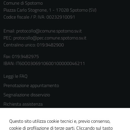
Comune di Spotorno
Piazza Carlo Stognone, 1 - 17028 Spotorno (SV)
Codice fiscale / P. IVA: 00232910091
Email:
protocollo@comune.spotorno.sv.it
PEC:
protocollo@pec.comune.spotorno.sv.it
Centralino unico: 019.9482900
Tecnici
Questi cookie
Fax: 019.9482975
sono necessari
IBAN: IT60O0306910600100000046211
per il
Leggi le FAQ
funzionamento
del sito e non
Prenotazione appuntamento
possono
Segnalazione disservizio
essere
Richiesta assistenza
disabilitati.
Questi cookie
Amministrazione trasparente
non raccolgono
Questo sito utilizza cookie tecnici e, previo consenso,
Informativa privacy
informazioni
cookie di profilazione di terze parti. Cliccando sul tasto