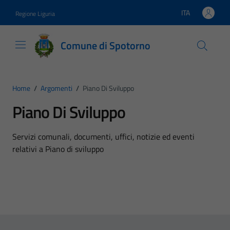
Vai ai contenuti
Vai al footer
ITA
Regione Liguria
Lingua attiva:
Comune di Spotorno
Home
/
Argomenti
/
Piano Di Sviluppo
Piano Di Sviluppo
Dettagli dell'argomento
Servizi comunali, documenti, uffici, notizie ed eventi
relativi a Piano di sviluppo