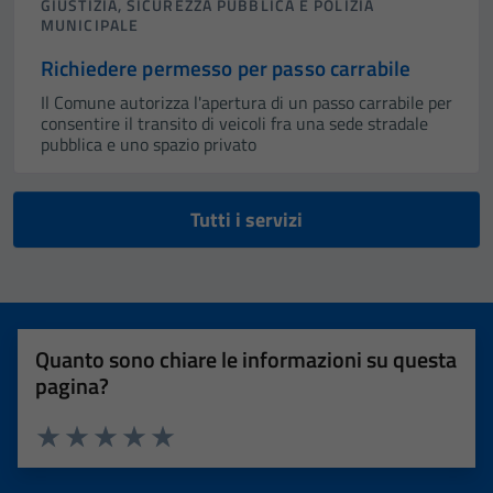
GIUSTIZIA, SICUREZZA PUBBLICA E POLIZIA
MUNICIPALE
Richiedere permesso per passo carrabile
Il Comune autorizza l'apertura di un passo carrabile per
consentire il transito di veicoli fra una sede stradale
pubblica e uno spazio privato
Tutti i servizi
Quanto sono chiare le informazioni su questa
pagina?
Valuta 1 stelle su 5
Valuta 2 stelle su 5
Valuta 3 stelle su 5
Valuta 4 stelle su 5
Valuta 5 stelle su 5