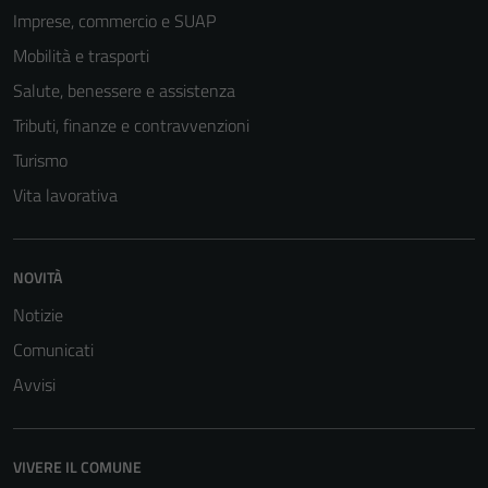
Tecnici
Imprese, commercio e SUAP
Questi cookie
Mobilità e trasporti
sono necessari
Salute, benessere e assistenza
per il
funzionamento
Tributi, finanze e contravvenzioni
del sito e non
Turismo
possono
Vita lavorativa
essere
disabilitati.
Questi cookie
non raccolgono
NOVITÀ
informazioni
Notizie
personali.
Comunicati
Avvisi
VIVERE IL COMUNE