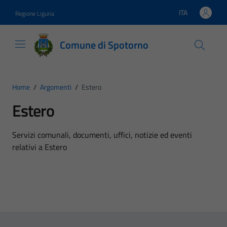
Vai ai contenuti
Vai al footer
ITA
Regione Liguria
Lingua attiva:
Comune di Spotorno
Home
/
Argomenti
/
Estero
Estero
Dettagli dell'argomento
Servizi comunali, documenti, uffici, notizie ed eventi
relativi a Estero