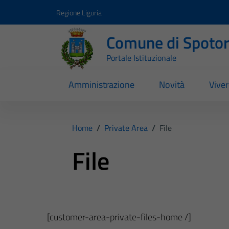
Vai ai contenuti
Vai al footer
Regione Liguria
Comune di Spoto
Portale Istituzionale
Amministrazione
Novità
Vive
Home
/
Private Area
/
File
File
[customer-area-private-files-home /]