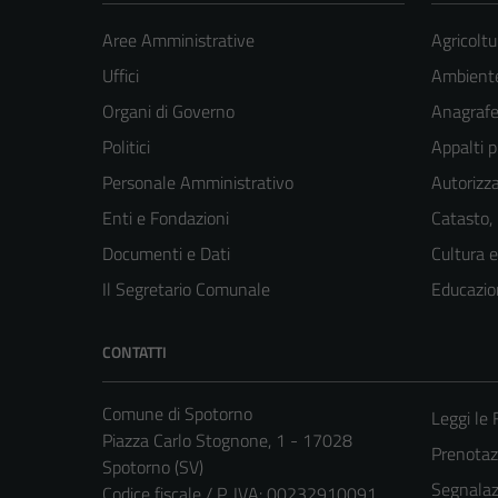
Aree Amministrative
Agricoltu
Uffici
Ambient
Organi di Governo
Anagrafe 
Politici
Appalti p
Personale Amministrativo
Autorizza
Enti e Fondazioni
Catasto,
Documenti e Dati
Cultura 
Il Segretario Comunale
Educazio
CONTATTI
Comune di Spotorno
Leggi le
Piazza Carlo Stognone, 1 - 17028
Prenota
Spotorno (SV)
Segnalazi
Codice fiscale / P. IVA: 00232910091