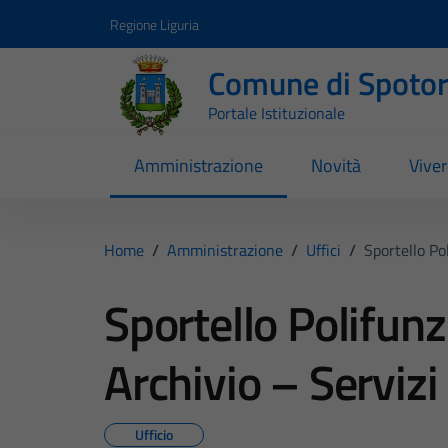
Vai ai contenuti
Vai al footer
Regione Liguria
Comune di Spoto
Portale Istituzionale
Amministrazione
Novità
Vive
Home
/
Amministrazione
/
Uffici
/
Sportello Po
Sportello Polifunz
Archivio – Servizi
Ufficio