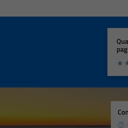
Qua
pag
Valut
Va
Con