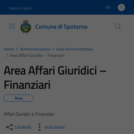
Vai ai contenuti
Vai al footer
ITA
Regione Liguria
Lingua attiva:
Comune di Spotorno
Home
/
Amministrazione
/
Aree Amministrative
/
Area Affari Giuridici – Finanziari
Area Affari Giuridici –
Finanziari
Area
Affari Giuridici e Finanziari
Condividi
Vedi azioni