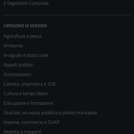
Il Segretario Comunale
CATEGORIE DI SERVIZIO
Agricoltura e pesca
Ambiente
Anagrafe e stato civile
Tecnici
Appalti pubblici
Questi cookie
Autorizzazioni
sono necessari
Catasto, urbanistica e SUE
per il
funzionamento
Cultura e tempo libero
del sito e non
Educazione e formazione
possono
Giustizia, sicurezza pubblica e polizia municipale
essere
disabilitati.
Imprese, commercio e SUAP
Questi cookie
Mobilità e trasporti
non raccolgono