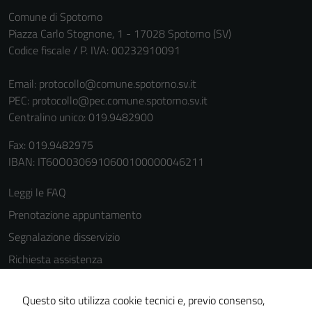
Comune di Spotorno
Piazza Carlo Stognone, 1 - 17028 Spotorno (SV)
Codice fiscale / P. IVA: 00232910091
Email:
protocollo@comune.spotorno.sv.it
PEC:
protocollo@pec.comune.spotorno.sv.it
Centralino unico: 019.9482900
Tecnici
Questi cookie
Fax: 019.9482975
sono necessari
IBAN: IT60O0306910600100000046211
per il
funzionamento
Leggi le FAQ
del sito e non
Prenotazione appuntamento
possono
Segnalazione disservizio
essere
disabilitati.
Richiesta assistenza
Questi cookie
Amministrazione trasparente
non raccolgono
Questo sito utilizza cookie tecnici e, previo consenso,
Informativa privacy
informazioni