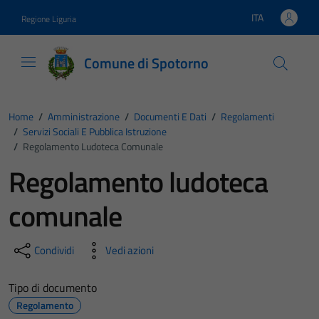
Vai ai contenuti
Vai al footer
ITA
Regione Liguria
Lingua attiva:
Comune di Spotorno
Home
/
Amministrazione
/
Documenti E Dati
/
Regolamenti
/
Servizi Sociali E Pubblica Istruzione
/
Regolamento Ludoteca Comunale
Regolamento ludoteca
comunale
Condividi
Vedi azioni
Tipo di documento
Regolamento