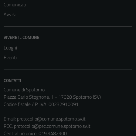
Comunicati
Avvisi
VIVERE IL COMUNE
Luoghi
Eventi
CONTATTI
Comune di Spotorno
Tecnici
Piazza Carlo Stognone, 1 - 17028 Spotorno (SV)
Questi cookie
Codice fiscale / P. IVA: 00232910091
sono necessari
per il
Email:
protocollo@comune.spotorno.sv.it
funzionamento
PEC:
protocollo@pec.comune.spotorno.sv.it
del sito e non
Centralino unico: 019.9482900