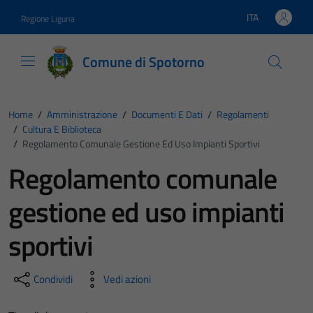
Vai ai contenuti
Vai al footer
ITA
Regione Liguria
Lingua attiva:
Comune di Spotorno
Home
/
Amministrazione
/
Documenti E Dati
/
Regolamenti
/
Cultura E Biblioteca
/
Regolamento Comunale Gestione Ed Uso Impianti Sportivi
Regolamento comunale
gestione ed uso impianti
sportivi
Condividi
Vedi azioni