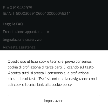
possono
essere
Fax: 019.9482975
disabilitati.
IBAN: IT60O0306910600100000046211
Questi cookie
Leggi le FAQ
non raccolgono
informazioni
Prenotazione appuntamento
personali.
Segnalazione disservizio
Richiesta assistenza
Amministrazione trasparente
Questo sito utilizza cookie tecnici e, previo consenso,
Informativa privacy
cookie di profilazione di terze parti. Cliccando sul tasto
Cookie Policy
'Accetta tutti' si presta il consenso alla profilazione,
Note legali
cliccando sul tasto 'Esci' si continua la navigazione con i
soli cookie tecnici.
Link alla cookie policy
Dichiarazione di accessibilità
Obiettivi di accessibilità
Impostazioni
Piano di miglioramento del sito