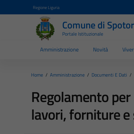
Vai ai contenuti
Vai al footer
Regione Liguria
Comune di Spoto
Portale Istituzionale
Amministrazione
Novità
Vive
Home
/
Amministrazione
/
Documenti E Dati
/
Regolamento per l
lavori, forniture 