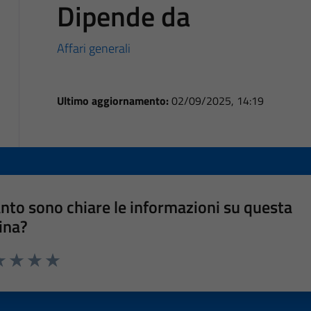
Dipende da
Affari generali
Ultimo aggiornamento:
02/09/2025, 14:19
nto sono chiare le informazioni su questa
ina?
a 1 stelle su 5
luta 2 stelle su 5
Valuta 3 stelle su 5
Valuta 4 stelle su 5
Valuta 5 stelle su 5