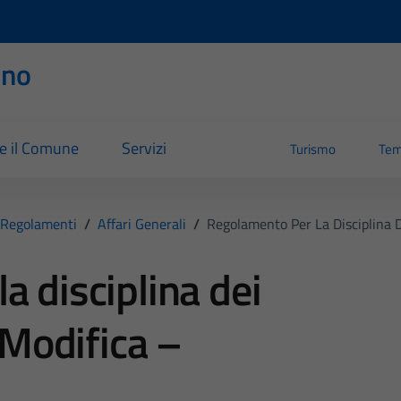
rno
re il Comune
Servizi
Turismo
Tem
Regolamenti
/
Affari Generali
/
Regolamento Per La Disciplina D
a disciplina dei
– Modifica –