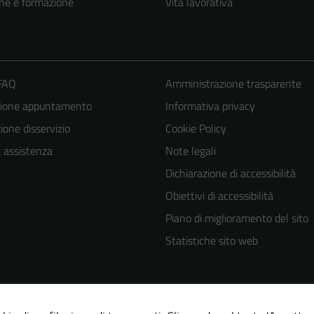
ne e formazione
Vita lavorativa
 FAQ
Amministrazione trasparente
zione appuntamento
Informativa privacy
one disservizio
Cookie Policy
a assistenza
Note legali
Dichiarazione di accessibilità
Obiettivi di accessibilità
Piano di miglioramento del sito
Statistiche sito web