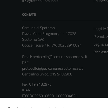
Il Segretario Comunale
Educazio
CONTATTI
Comune di Spotorno
Leggi le
Piazza Carlo Stognone, 1 - 17028
Prenota
Spotorno (SV)
Segnalazi
Codice fiscale / P. IVA: 00232910091
Richiest
Email:
protocollo@comune.spotorno.sv.it
PEC:
protocollo@pec.comune.spotorno.sv.it
Centralino unico: 019.9482900
Fax: 019.9482975
IBAN:
IT60O0306910600100000046211