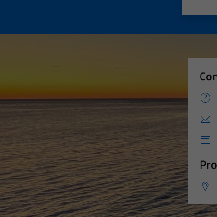
Valut
Va
Con
Pro