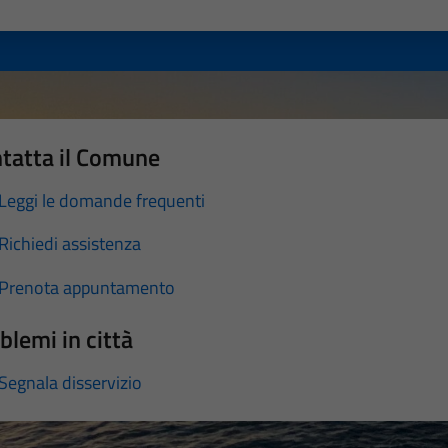
a 1 stelle su 5
luta 2 stelle su 5
Valuta 3 stelle su 5
Valuta 4 stelle su 5
Valuta 5 stelle su 5
tatta il Comune
Leggi le domande frequenti
Richiedi assistenza
Prenota appuntamento
blemi in città
Segnala disservizio