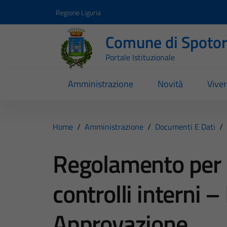
Vai ai contenuti
Vai al footer
Regione Liguria
Comune di Spoto
Portale Istituzionale
Amministrazione
Novità
Vive
Home
/
Amministrazione
/
Documenti E Dati
/
Regolamento per l
controlli interni 
Approvazione