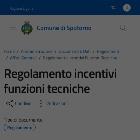
Vai ai contenuti
Vai al footer
ITA
Regione Liguria
Lingua attiva:
Comune di Spotorno
Home
/
Amministrazione
/
Documenti E Dati
/
Regolamenti
/
Affari Generali
/
Regolamento Incentivi Funzioni Tecniche
Regolamento incentivi
funzioni tecniche
Condividi
Vedi azioni
Tipo di documento
Regolamento