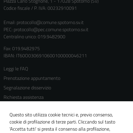
Piazza Carlo Stognone, 1 - 17028 Spotorno (SV)
Codice fiscale / P. IVA: 00232910091
Email:
protocollo@comune.spotorno.sv.it
PEC:
protocollo@pec.comune.spotorno.sv.it
Centralino unico: 019.9482900
Tecnici
Fax: 019.9482975
Questi cookie
IBAN: IT60O0306910600100000046211
sono necessari
per il
Leggi le FAQ
funzionamento
Prenotazione appuntamento
del sito e non
Segnalazione disservizio
possono
essere
Richiesta assistenza
disabilitati.
Amministrazione trasparente
Questi cookie
Questo sito utilizza cookie tecnici e, previo consenso,
Informativa privacy
non raccolgono
cookie di profilazione di terze parti. Cliccando sul tasto
informazioni
Cookie Policy
'Accetta tutti' si presta il consenso alla profilazione,
personali.