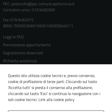
del sito e non
PEC:
protocollo@pec.comune.spotorno.sv.it
possono
Centralino unico: 019.9482900
essere
disabilitati.
Fax: 019.9482975
Questi cookie
IBAN: IT60O0306910600100000046211
non raccolgono
Leggi le FAQ
informazioni
personali.
Prenotazione appuntamento
Segnalazione disservizio
Richiesta assistenza
Amministrazione trasparente
Questo sito utilizza cookie tecnici e, previo consenso,
Informativa privacy
cookie di profilazione di terze parti. Cliccando sul tasto
Cookie Policy
'Accetta tutti' si presta il consenso alla profilazione,
Note legali
cliccando sul tasto 'Esci' si continua la navigazione con i
soli cookie tecnici.
Link alla cookie policy
Dichiarazione di accessibilità
Obiettivi di accessibilità