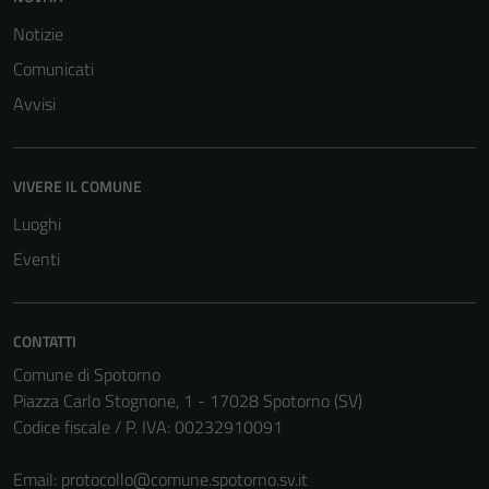
Notizie
Comunicati
Avvisi
VIVERE IL COMUNE
Luoghi
Eventi
CONTATTI
Tecnici
Comune di Spotorno
Questi cookie
Piazza Carlo Stognone, 1 - 17028 Spotorno (SV)
sono necessari
Codice fiscale / P. IVA: 00232910091
per il
funzionamento
Email:
protocollo@comune.spotorno.sv.it