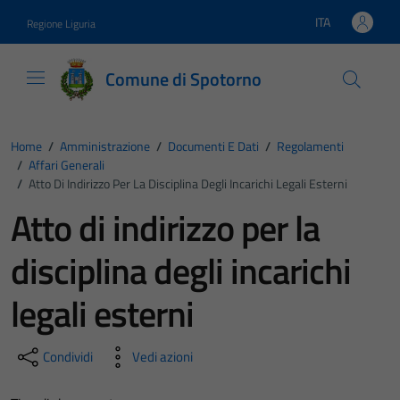
Vai ai contenuti
Vai al footer
ITA
Regione Liguria
Lingua attiva:
Comune di Spotorno
Home
/
Amministrazione
/
Documenti E Dati
/
Regolamenti
/
Affari Generali
/
Atto Di Indirizzo Per La Disciplina Degli Incarichi Legali Esterni
Atto di indirizzo per la
disciplina degli incarichi
legali esterni
Condividi
Vedi azioni