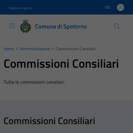
Vai ai contenuti
Vai al footer
ITA
Regione Liguria
Lingua attiva:
Comune di Spotorno
Home
/
Amministrazione
/
Commissioni Consiliari
Commissioni Consiliari
Tutte le commissioni consiliari
Commissioni Consiliari